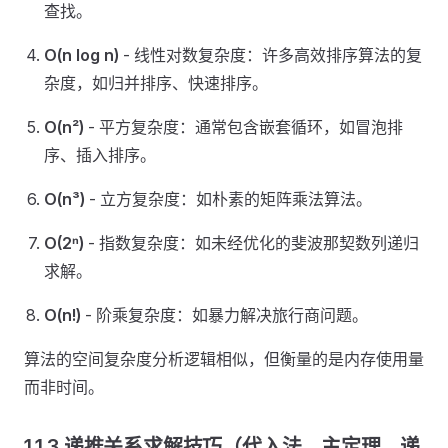
查找。
O(n log n)
- 线性对数复杂度：许多高效排序算法的复
杂度，如归并排序、快速排序。
O(n²)
- 平方复杂度：通常包含嵌套循环，如冒泡排
序、插入排序。
O(n³)
- 立方复杂度：如朴素的矩阵乘法算法。
O(2ⁿ)
- 指数复杂度：如未经优化的斐波那契数列递归
求解。
O(n!)
- 阶乘复杂度：如暴力解决旅行商问题。
算法的空间复杂度分析逻辑相似，但衡量的是内存使用量
而非时间。
1.1.3 递推关系求解技巧（代入法、主定理、递