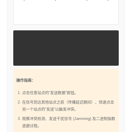
操作指南：
点击任意站点的“发送数据”按钮。
在信号到达其他站点之前（传播延迟期间），快速点击
另一个站点的“发送”以触发冲突。
观察冲突检测、发送干扰信号 (Jamming) 及二进制指数
退避过程。