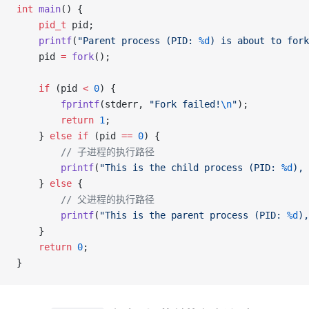
int
 main
() {
    pid_t
 pid;
    printf
(
"Parent process (PID: 
%d
) is about to fork
    pid 
=
 fork
();
    if
 (pid 
<
 0
) {
        fprintf
(stderr, 
"Fork failed!
\n
"
);
        return
 1
;
    } 
else
 if
 (pid 
==
 0
) {
        // 子进程的执行路径
        printf
(
"This is the child process (PID: 
%d
), 
    } 
else
 {
        // 父进程的执行路径
        printf
(
"This is the parent process (PID: 
%d
),
    }
    return
 0
;
}