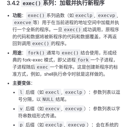
3.4.2
系列：加载并执行新程序
exec()
功能
：
系列函数（如
,
,
exec()
execlp
execvp
等）用于在当前进程的地址空间中加载并执
execve
行一个全新的程序。一旦
成功调用，原程序
exec()
的代码和数据将被新程序的代码和数据覆盖，不再返
回到调用
的程序。
exec()
用途
：
通常与
结合使用，形成经
fork()
exec()
典的 fork-exec 模式，即父进程
一个子进程，
fork
子进程随后
一个新程序。这是创建新程序的标
exec
准方式，例如，shell执行命令时就是这样做的。
主要变体
：
后缀（如
,
）：参数列表以逗
l
execl
execlp
号分隔，以
结尾。
NULL
后缀（如
,
）：参数列表以字
v
execv
execvp
符串数组形式传递。
后缀（如
,
）：会在系统的
p
execlp
execvp