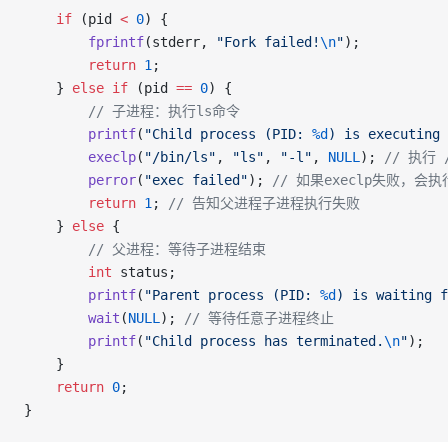
    if
 (pid 
<
 0
) {
        fprintf
(stderr, 
"Fork failed!
\n
"
);
        return
 1
;
    } 
else
 if
 (pid 
==
 0
) {
        // 子进程：执行ls命令
        printf
(
"Child process (PID: 
%d
) is executing 
        execlp
(
"/bin/ls"
, 
"ls"
, 
"-l"
, 
NULL
);
 // 执行 /
        perror
(
"exec failed"
);
 // 如果execlp失败，会
        return
 1
;
 // 告知父进程子进程执行失败
    } 
else
 {
        // 父进程：等待子进程结束
        int
 status;
        printf
(
"Parent process (PID: 
%d
) is waiting f
        wait
(
NULL
);
 // 等待任意子进程终止
        printf
(
"Child process has terminated.
\n
"
);
    }
    return
 0
;
}