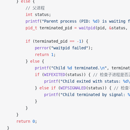
    } 
else
 {
        // 父进程
        int
 status;
        printf
(
"Parent process (PID: 
%d
) is waiting f
        pid_t
 terminated_pid 
=
 waitpid
(pid, 
&
status, 
        if
 (terminated_pid 
==
 -
1
) {
            perror
(
"waitpid failed"
);
            return
 1
;
        } 
else
 {
            printf
(
"Child 
%d
 terminated.
\n
"
, terminat
            if
 (
WIFEXITED
(status)) {
 // 检查子进程是
                printf
(
"Child exited with status: 
%d\
            } 
else
 if
 (
WIFSIGNALED
(status)) {
 // 检
                printf
(
"Child terminated by signal: 
%
            }
        }
    }
    return
 0
;
}