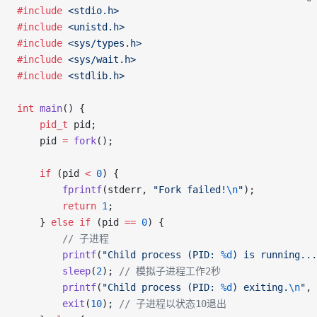
#include
 <stdio.h>
#include
 <unistd.h>
#include
 <sys/types.h>
#include
 <sys/wait.h>
#include
 <stdlib.h>
int
 main
() {
    pid_t
 pid;
    pid 
=
 fork
();
    if
 (pid 
<
 0
) {
        fprintf
(stderr, 
"Fork failed!
\n
"
);
        return
 1
;
    } 
else
 if
 (pid 
==
 0
) {
        // 子进程
        printf
(
"Child process (PID: 
%d
) is running...
        sleep
(
2
);
 // 模拟子进程工作2秒
        printf
(
"Child process (PID: 
%d
) exiting.
\n
"
, 
        exit
(
10
);
 // 子进程以状态10退出