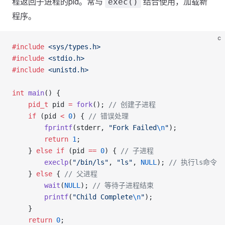
程返回子进程的pid。常与
结合使用，加载新
exec()
程序。
c
#include
 <sys/types.h>
#include
 <stdio.h>
#include
 <unistd.h>
int
 main
() {
    pid_t
 pid 
=
 fork
();
 // 创建子进程
    if
 (pid 
<
 0
) {
 // 错误处理
        fprintf
(stderr, 
"Fork Failed
\n
"
);
        return
 1
;
    } 
else
 if
 (pid 
==
 0
) {
 // 子进程
        execlp
(
"/bin/ls"
, 
"ls"
, 
NULL
);
 // 执行ls命令
    } 
else
 {
 // 父进程
        wait
(
NULL
);
 // 等待子进程结束
        printf
(
"Child Complete
\n
"
);
    }
    return
 0
;