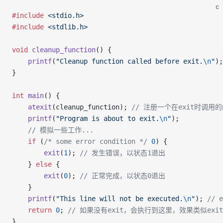
c
#include
 <stdio.h>
#include
 <stdlib.h>
void
 cleanup_function
() {
    printf
(
"Cleanup function called before exit.
\n
"
);
}
int
 main
() {
    atexit
(cleanup_function);
 // 注册一个在exit时调用
    printf
(
"Program is about to exit.
\n
"
);
    // 模拟一些工作...
    if
 (
/* some error condition */
 0
) {
        exit
(
1
);
 // 发生错误，以状态1退出
    } 
else
 {
        exit
(
0
);
 // 正常完成，以状态0退出
    }
    printf
(
"This line will not be executed.
\n
"
);
 //
    return
 0
;
 // 如果没有exit，会执行到这里，效果类似exit
}