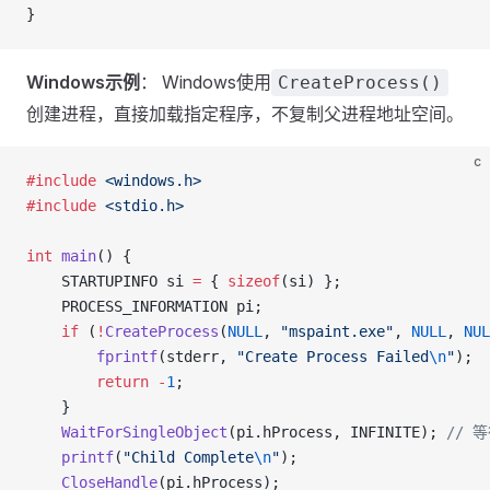
}
Windows示例
： Windows使用
CreateProcess()
创建进程，直接加载指定程序，不复制父进程地址空间。
c
#include
 <windows.h>
#include
 <stdio.h>
int
 main
() {
    STARTUPINFO si 
=
 { 
sizeof
(si) };
    PROCESS_INFORMATION pi;
    if
 (
!
CreateProcess
(
NULL
, 
"mspaint.exe"
, 
NULL
, 
NUL
        fprintf
(stderr, 
"Create Process Failed
\n
"
);
        return
 -
1
;
    }
    WaitForSingleObject
(pi.hProcess, INFINITE);
 // 
    printf
(
"Child Complete
\n
"
);
    CloseHandle
(pi.hProcess);