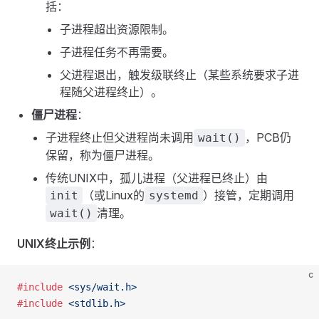
括：
子进程超出资源限制。
子进程任务不再需要。
父进程退出，触发级联终止（某些系统要求子进
程随父进程终止）。
僵尸进程
：
子进程终止但父进程尚未调用
，PCB仍
wait()
保留，称为僵尸进程。
传统UNIX中，孤儿进程（父进程已终止）由
（或Linux的
）接管，定期调用
init
systemd
清理。
wait()
UNIX终止示例
：
c
#include
 <sys/wait.h>
#include
 <stdlib.h>